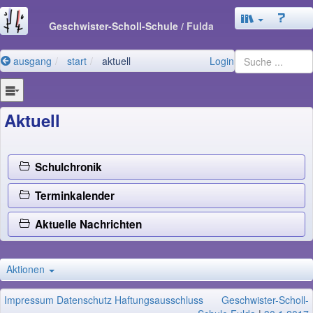
Geschwister-Scholl-Schule
/ Fulda
ausgang
start
aktuell
Login
Aktuell
Schulchronik
Terminkalender
Aktuelle Nachrichten
Aktionen
Impressum
Datenschutz
Haftungsausschluss
Geschwister-Scholl-